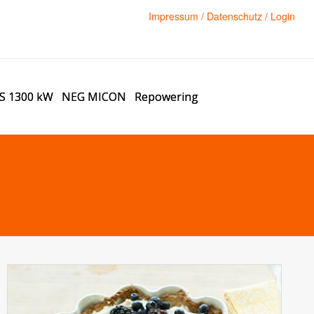
Impressum
/
Datenschutz
/
Login
 1300 kW
NEG MICON
Repowering