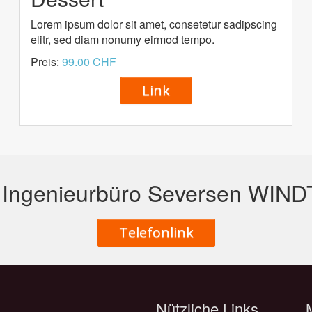
Lorem ipsum dolor sit amet, consetetur sadipscing
elitr, sed diam nonumy eirmod tempo.
Preis:
99.00 CHF
Link
t Ingenieurbüro Seversen WI
Telefonlink
Nützliche Links