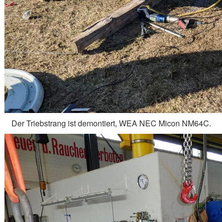
Der Triebstrang ist demontiert, WEA NEC Micon NM64C.