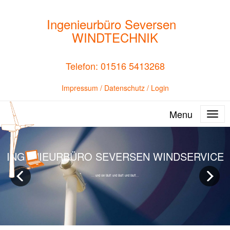
Ingenieurbüro Seversen
WINDTECHNIK
Telefon: 01516 5413268
Impressum
/
Datenschutz
/
Login
Menu
INGENIEURBÜRO SEVERSEN WINDSERVICE
... und sie läuft und läuft und läuft...